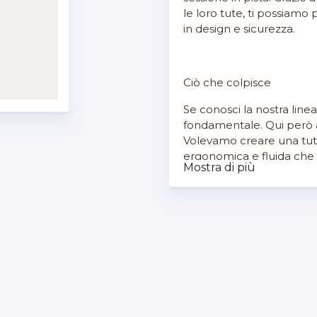
le loro tute, ti possiamo
in design e sicurezza.
Ciò che colpisce
Se conosci la nostra linea 
fondamentale. Qui però a
Volevamo creare una tuta 
ergonomica e fluida che g
Mostra di più
prodotto mostra un effetto
mentre da vicino la graf
veloci per indicare la vel
della manica che segue i
possibilità di inserire nel
enfatizzare ulteriormente 
laser e le stampe che ap