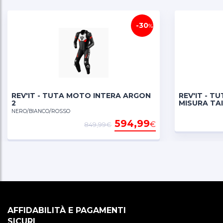
-30
%
REV'IT - TUTA MOTO INTERA ARGON
REV'IT - T
2
MISURA TA
NERO/BIANCO/ROSSO
594,99
€
849,99€
AFFIDABILITÀ E PAGAMENTI
SICURI