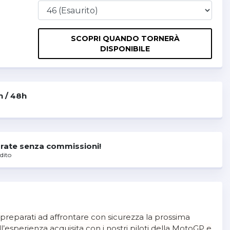
SCOPRI QUANDO TORNERÀ
DISPONIBILE
h / 48h
rate senza commissioni!
dito
 preparati ad affrontare con sicurezza la prossima
all’esperienza acquisita con i nostri piloti della MotoGP e