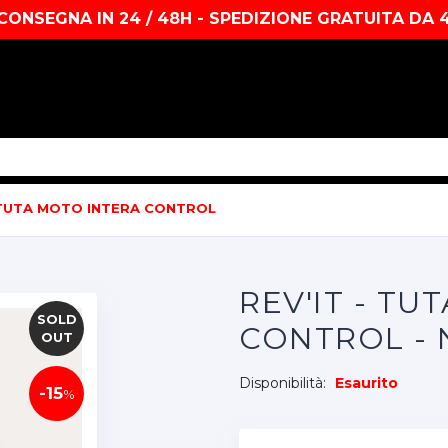
CONSEGNA IN 24 / 48H - SPEDIZIONE GRATUITA DA 
TUTA MOTO INTERA CONTROL
REV'IT - TU
SOLD
CONTROL - 
OUT
Disponibilità:
Esaurito
-15
%