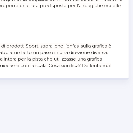
 proporre una tuta predisposta per l’airbag che eccelle
di prodotti Sport, saprai che l’enfasi sulla grafica è
bbiamo fatto un passo in una direzione diversa.
intera per la pista che utilizzasse una grafica
iocasse con la scala. Cosa significa? Da lontano, il
 gradiente che enfatizza la profondità e gli strati,
ica mostra rombi in movimento che si fondono in linee
ocità. Ciò è illustrato al meglio dalla stampa sul retro
l flusso del corpo. Abbiamo anche esplorato la
 mix la pelle sintetica con una grana liscia per
le applicazioni come i fori di perforazione tagliati al
paiono ancora più nitide di prima.