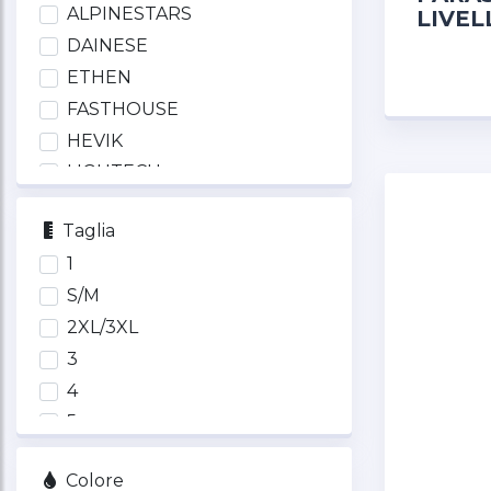
ALPINESTARS
LIVEL
DAINESE
ETHEN
FASTHOUSE
HEVIK
LIGHTECH
MACNA
Taglia
MOTO
1
REV'IT
S/M
RUKKA
2XL/3XL
SECA
3
SPIDI
4
T.UR
5
TUCANO URBANO
6
Colore
XS/M