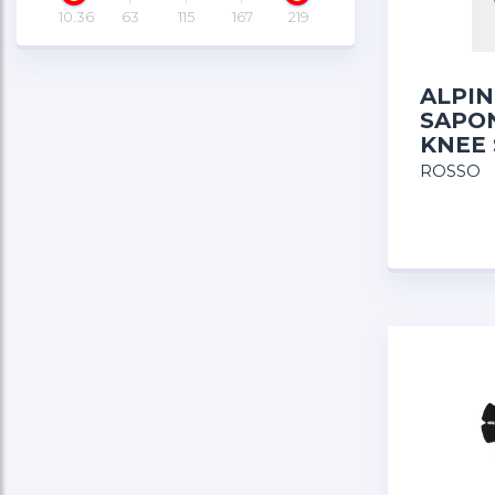
10.36
63
115
167
219
ALPIN
SAPO
KNEE 
ROSSO