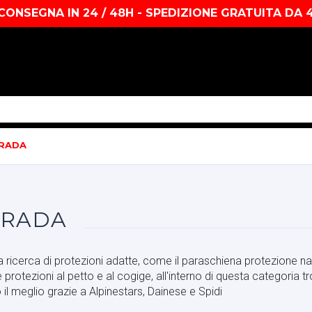
CONSEGNA IN 24 / 48H - SPEDIZIONE GRATUITA DA 
TRADA
TRADA
ricerca di protezioni adatte, come il paraschiena protezione nat
rotezioni al petto e al cogige, all'interno di questa categoria t
 il meglio grazie a Alpinestars, Dainese e Spidi