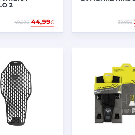
LO 2
44,99
€
49,99€
39,95€