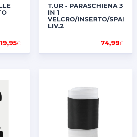
LLE
T.UR - PARASCHIENA 3
TO
IN 1
VELCRO/INSERTO/SPALLI
LIV.2
19,95
74,99
€
€