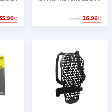
35,96
26,96
€
€
29,95€