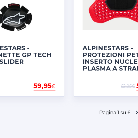
ESTARS -
ALPINESTARS -
NETTE GP TECH
PROTEZIONI PE
SLIDER
INSERTO NUCL
PLASMA A STR
59,95
€
62,95€
Pagina 1 su 6