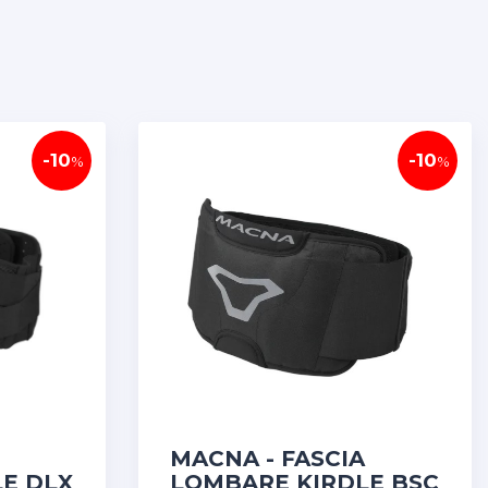
-10
-10
%
%
MACNA - FASCIA
E DLX
LOMBARE KIRDLE BSC