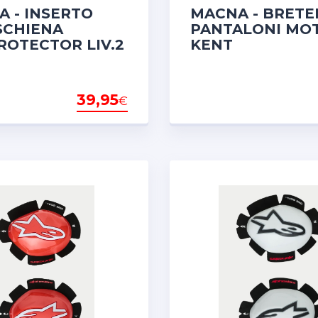
 - INSERTO
MACNA - BRETE
SCHIENA
PANTALONI MO
OTECTOR LIV.2
KENT
39,95
€