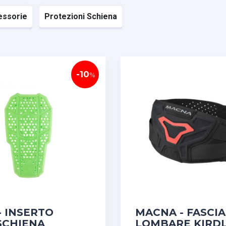
essorie
Protezioni Schiena
-10
%
- INSERTO
MACNA - FASCIA
SCHIENA
LOMBARE KIRDL