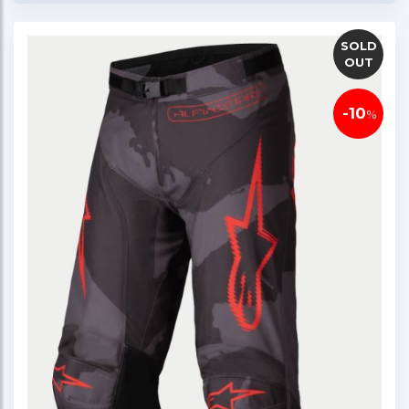
SOLD
OUT
-10
%