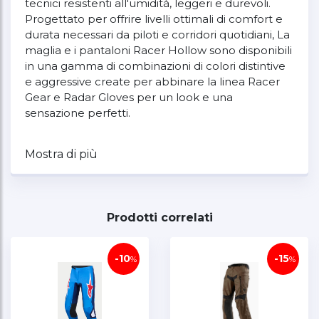
tecnici resistenti all'umidità, leggeri e durevoli.
Progettato per offrire livelli ottimali di comfort e
durata necessari da piloti e corridori quotidiani, La
maglia e i pantaloni Racer Hollow sono disponibili
in una gamma di combinazioni di colori distintive
e aggressive create per abbinare la linea Racer
Gear e Radar Gloves per un look e una
sensazione perfetti.
Mostra di più
caratteristiche principali
Prodotti correlati
Il taglio sportivo, Racer Hollow Pants offrono livelli
ottimizzati di comfort e prestazioni nella
posizione di guida, grazie al loro telaio leggero,
-10
-15
%
%
ampi pannelli elasticizzati e design della gamba
pre-curvata.