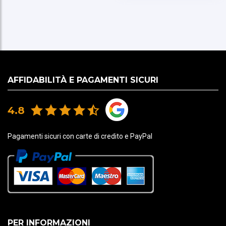
• Fodera interna morbida in tricot lunga ¾,
ottimizzata per l’uso con ginocchiere
• Vestibilità classica, regolare su cosce e ginocchia,
affusolata verso la caviglia
AFFIDABILITÀ E PAGAMENTI SICURI
4.8
Pagamenti sicuri con carte di credito e PayPal
PER INFORMAZIONI