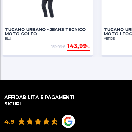
TUCANO URBANO - JEANS TECNICI
MACNA - P
MOTO LEOCARGO
LEGGINGS 
VERDE
NERO
111,30
€
159,00€
AFFIDABILITÀ E PAGAMENTI
SICURI
4.8