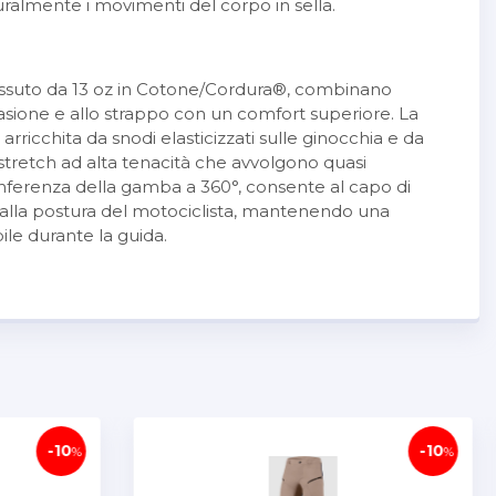
ralmente i movimenti del corpo in sella.
 tessuto da 13 oz in Cotone/Cordura®, combinano
rasione e allo strappo con un comfort superiore. La
rricchita da snodi elasticizzati sulle ginocchia e da
 stretch ad alta tenacità che avvolgono quasi
ferenza della gamba a 360°, consente al capo di
alla postura del motociclista, mantenendo una
bile durante la guida.
studiato per ridurre gli eccessi di tessuto e garantire una
ente apprezzabile nelle posizioni di guida più raccolte e
ollata del capo contribuisce inoltre a limitare i
 tessuto, migliorando il comfort durante l'utilizzo in
-10
-30
%
%