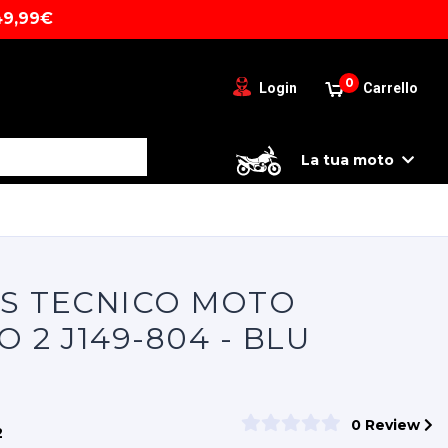
49,99€
0
Login
Carrello
La tua moto
ANS TECNICO MOTO
 2 J149-804 - BLU
0 Review
2