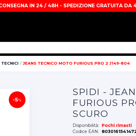
CONSEGNA IN 24 / 48H - SPEDIZIONE GRATUITA DA 
 TECNICI
JEANS TECNICO MOTO FURIOUS PRO 2 J149-804
SPIDI - JE
-5
FURIOUS PRO
%
SCURO
Disponibilità:
Pochi rimasti
Codice EAN:
803016154147