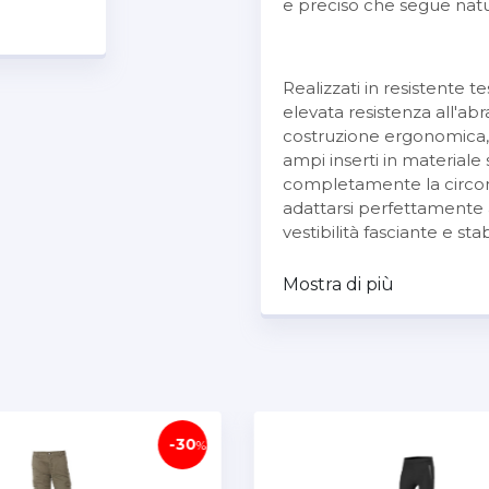
e preciso che segue natu
Realizzati in resistente
elevata resistenza all'ab
costruzione ergonomica, a
ampi inserti in materiale
completamente la circon
adattarsi perfettamente 
vestibilità fasciante e sta
Mostra di più
Il taglio slim fit è stato 
linea pulita, particolarm
sportive. L'aderenza contr
movimenti indesiderati del
moto.
-10
%