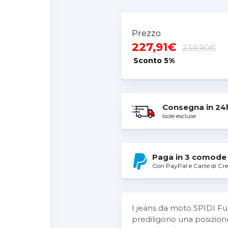
Prezzo
227,91€
239,90€
Sconto
5%
Consegna in 24
Isole escluse
Paga in 3 comode 
Con PayPal e Carte di Cre
I jeans da moto SPIDI Furi
prediligono una posizione