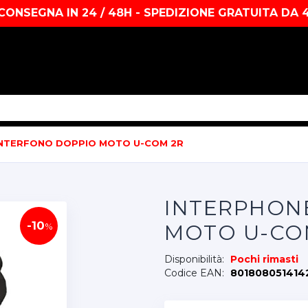
CONSEGNA IN 24 / 48H - SPEDIZIONE GRATUITA DA 
INTERFONO DOPPIO MOTO U-COM 2R
INTERPHONE
-10
MOTO U-CO
%
Disponibilità:
Pochi rimasti
Codice EAN:
801808051414