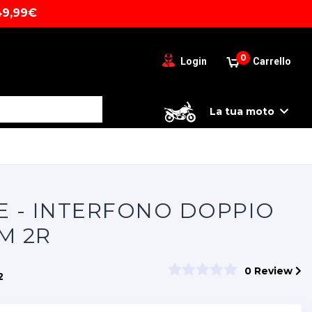
49,99€
0
Login
Carrello
La tua moto
 - INTERFONO DOPPIO
M 2R
0 Review
2