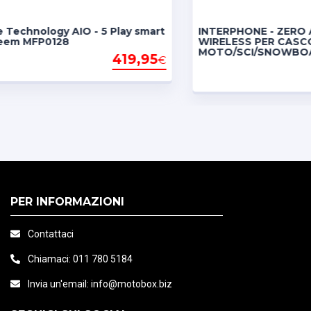
distance, real-time locat
nology AIO - 5 Play smart
INTERPHONE - ZERO AURI
Controllo del volume a
 MFP0128
WIRELESS PER CASCO
MOTO/SCI/SNOWBOARD
419,95
€
79
PER INFORMAZIONI
Contattaci
Chiamaci:
011 780 5184
Invia un'email:
info@motobox.biz