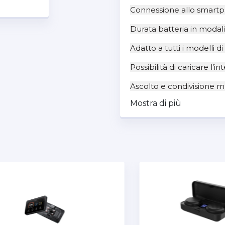
Connessione allo smart
Durata batteria in modali
Adatto a tutti i modelli d
Possibilità di caricare l’in
Ascolto e condivisione mus
Mostra di più
Menù con guida vocale
L’interfono puo essere agg
Nuova App multilingua su
dispositivo
Possibilità di gestire lo 
Android
Design con batteria inte
Wave Intercom – VoIP g