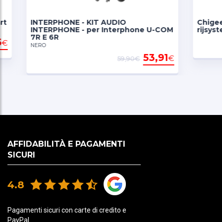
INTERPHONE - KIT AUDIO
Chigee Tech
INTERPHONE - per Interphone U-COM
rijsysteem
7R E 6R
NERO
53,91
€
59,90€
AFFIDABILITÀ E PAGAMENTI
SICURI
4.8
Pagamenti sicuri con carte di credito e
PayPal