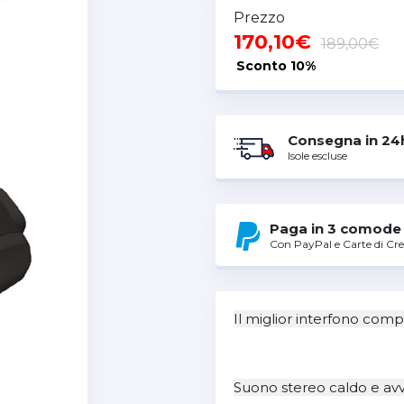
Prezzo
170,10€
189,00€
Sconto
10%
Consegna in 24
Isole escluse
Paga in 3 comode 
Con PayPal e Carte di Cre
Il miglior interfono comp
Suono stereo caldo e av