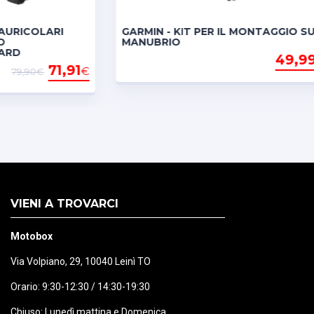
ion sharing on the map.
COLARI
GARMIN - KIT PER IL MONTAGGIO SUL
ttraverso BMW Magic Wheel.
MANUBRIO
49,99
€
71,91
€
,90€
VIENI A TROVARCI
Motobox
Via Volpiano, 29, 10040 Leinì TO
Orario: 9:30-12:30 / 14:30-19:30
Chiuso: Lunedì mattina e Domenica