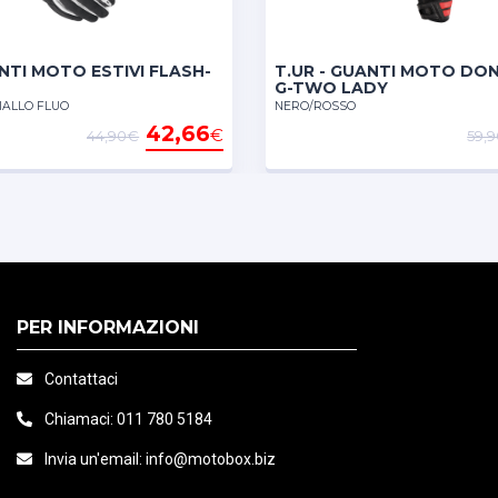
Questo guanto presenta la
pollice e l'indice sono fa
cuciture e i punti di pr
ANTI MOTO ESTIVI FLASH-
T.UR - GUANTI MOTO DON
G-TWO LADY
IALLO FLUO
NERO/ROSSO
42,66
€
44,90€
59,
Il tessuto termoconduttiv
Tip, sarete in grado di ut
Lo Zairon è ciò che chi
PER INFORMAZIONI
Contattaci
Chiamaci:
011 780 5184
Invia un'email:
info@motobox.biz