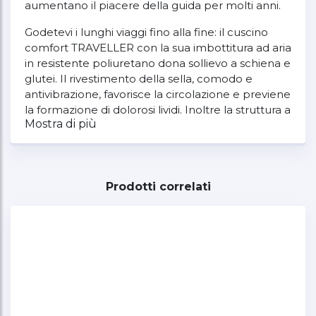
aumentano il piacere della guida per molti anni.
Godetevi i lunghi viaggi fino alla fine: il cuscino
comfort TRAVELLER con la sua imbottitura ad aria
in resistente poliuretano dona sollievo a schiena e
glutei. Il rivestimento della sella, comodo e
antivibrazione, favorisce la circolazione e previene
la formazione di dolorosi lividi. Inoltre la struttura a
Mostra di più
nido d'ape e il tessuto spacer traspirante riducono
la sensazione di caldo e la sudorazione.
Prodotti correlati
La parte inferiore antiscivolo e le cinghie
circostanti garantiscono il posizionamento sicuro
del cuscino del sedile. La robusta superficie bi-
elastica in pelle sintetica garantisce un elevato
comfort di seduta Grazie alla valvola integrata, è
possibile variare il riempimento d'aria per un
maggiore comfort o una sensazione di guida più
intensa in caso di tour in montagna ricchi di