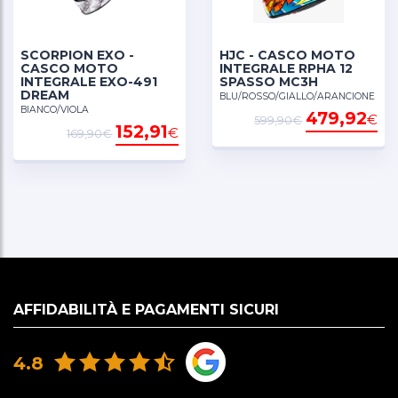
Adesivi riflettenti
SCORPION EXO -
HJC - CASCO MOTO
CASCO MOTO
INTEGRALE RPHA 12
INTEGRALE EXO-491
SPASSO MC3H
DREAM
BLU/ROSSO/GIALLO/ARANCIONE
BIANCO/VIOLA
479,92
€
599,90€
152,91
€
169,90€
AFFIDABILITÀ E PAGAMENTI SICURI
4.8