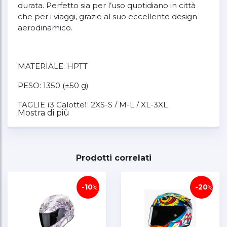
durata. Perfetto sia per l’uso quotidiano in città
che per i viaggi, grazie al suo eccellente design
aerodinamico.
MATERIALE: HPTT
PESO: 1350 (±50 g)
TAGLIE (3 Calotte): 2XS-S / M-L / XL-3XL
Mostra di più
ECE 22.06
Prodotti correlati
OMOLOGAZIONE
-10
-20
%
%
Cosa include la scatola?
Borsa da trasporto