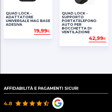
*La potenza erogata può variare a seconda della
marca e del modello del telefono.
QUAD LOCK -
QUAD LOCK -
ADATTATORE
SUPPORTO
UNIVERSALE MAG BASE
PORTATELEFONO
ADESIVA
AUTO PER
BOCCHETTA DI
19,99
€
VENTILAZIONE
42,99
€
AFFIDABILITÀ E PAGAMENTI SICURI
4.8