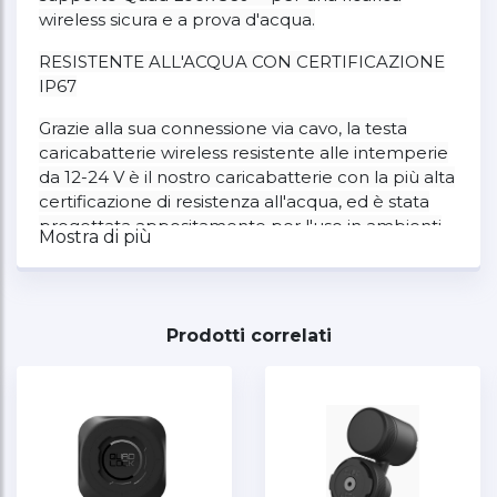
wireless sicura e a prova d'acqua.
RESISTENTE ALL'ACQUA CON CERTIFICAZIONE
IP67
Grazie alla sua connessione via cavo, la testa
caricabatterie wireless resistente alle intemperie
da 12-24 V è il nostro caricabatterie con la più alta
certificazione di resistenza all'acqua, ed è stata
progettata appositamente per l'uso in ambienti
Mostra di più
nautici.
FISSAGGIO SICURO
Il blocco a due fasi garantisce la sicurezza del
Prodotti correlati
telefono anche nelle condizioni più difficili.
RICARICA WIRELESS VELOCE
Grazie alla sua capacità di ricarica fino a 15 W, la
batteria del tuo telefono non si scaricherà mai.*