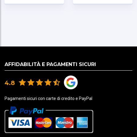
Opzioni Modello BHGB11T (Rigido)
Materiale Composito TPU + Nylon
Grado di Impermeabilità IPX6
Dimensioni (11T) 33cm (A) x 23cm (L) x 10cm (P)
Compatibilità di Montaggio Barre Paracolpi da
25mm
AFFIDABILITÀ E PAGAMENTI SICURI
4.8
Pagamenti sicuri con carte di credito e PayPal