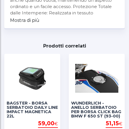
anche quando vuota, mantenendo un aspetto
ordinato e un facile accesso. Protezione Totale
dalle Intemperie: Realizzata in tessuto
impermeabile composito TPU di alta qualità con
Mostra di più
cerniere ermetiche. Il modello 05T raggiunge la
classificazione IPX7 (immergibile), mentre l'11T
offre protezione IPX6 contro pioggia intensa e
schizzi. Montaggio Antifurto Sicuro: Entrambi i
Prodotti correlati
modelli presentano un sistema di
posizionamento con serratura. La borsa si blocca
sulla staffa della barra paracolpi e il cilindro di
chiusura può essere abbinato alle valigie in
alluminio LOBOO (Sistema One Key) per
comodità. Adattamento Universale da 25mm:
Progettato con un sistema di posizionamento
versatile che si adatta a varie strutture di barre
paracolpi. Si fissa saldamente su qualsiasi tubo
BAGSTER - BORSA
WUNDERLICH -
SERBATOIO DAILY LINE
ANELLO SERBATOIO
standard di diametro 25mm.
IMPACT MAGNETICA
PER BORSA CLICK BAG
22L
BMW F 650 ST (93-00)
59,00
51,15
€
€