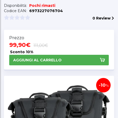
Disponibilità:
Pochi rimasti
Codice EAN:
6973227076704
0 Review
Prezzo
99,90€
111,00€
Sconto
10%
AGGIUNGI AL CARRELLO
-10
%