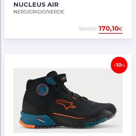
NUCLEUS AIR
NERO/GRIGIO/VERDE
170,10
€
189,00€
-10
%