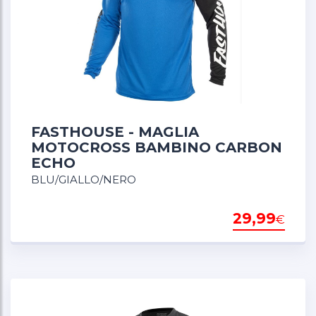
SABBIA
23.7€
111€
VERDE
VIOLA
23.7
46
67
89
111
FASTHOUSE - MAGLIA
MOTOCROSS BAMBINO CARBON
ECHO
BLU/GIALLO/NERO
29,99
€