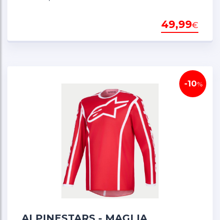
49,99
€
-10
%
ALPINESTARS - MAGLIA