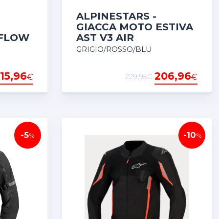
ALPINESTARS -
GIACCA MOTO ESTIVA
RFLOW
AST V3 AIR
GRIGIO/ROSSO/BLU
15,96
206,96
€
€
229,95€
-5
-10
%
%