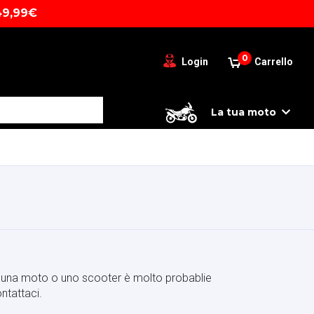
49,99€
0
Login
Carrello
La tua moto
hai una moto o uno scooter è molto probablie
ntattaci.