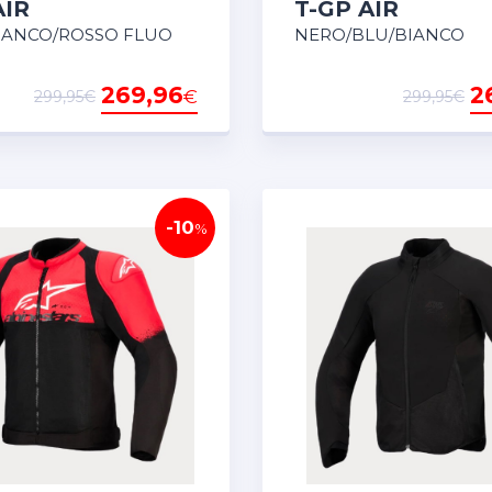
AIR
T-GP AIR
IANCO/ROSSO FLUO
NERO/BLU/BIANCO
269,96
2
€
299,95€
299,95€
-10
%