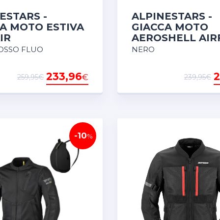
ESTARS -
ALPINESTARS -
A MOTO ESTIVA
GIACCA MOTO
IR
AEROSHELL AI
OSSO FLUO
NERO
233,96
2
€
259,95€
239,95€
-10
%