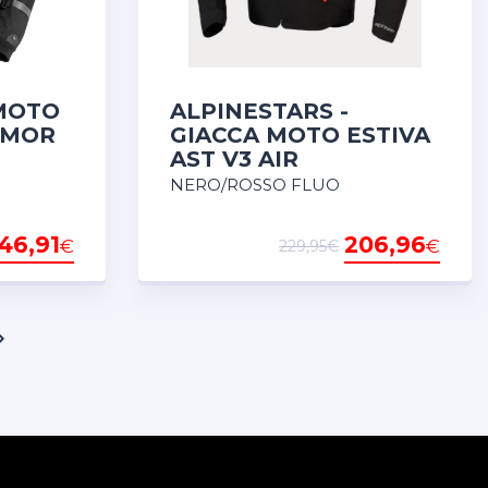
 MOTO
ALPINESTARS -
RMOR
GIACCA MOTO ESTIVA
AST V3 AIR
NERO/ROSSO FLUO
46,91
206,96
€
€
229,95€