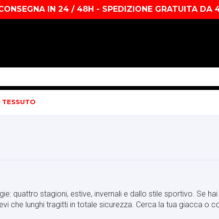
CONSEGNA IN 24 / 48H - SPEDIZIONE GRATUITA DA 
 TESSUTO
e: quattro stagioni, estive, invernali e dallo stile sportivo. Se 
vi che lunghi tragitti in totale sicurezza. Cerca la tua giacca o co