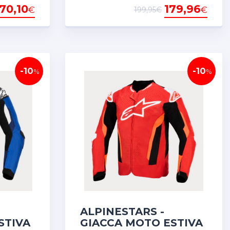
70,10
179,96
€
€
199,95€
-10
-10
%
%
ALPINESTARS -
STIVA
GIACCA MOTO ESTIVA