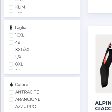
KLIM
LS2
MACNA
Taglia
REV'IT
10XL
RUKKA
48
SECA
XXL/3XL
SPIDI
L/XL
T.UR
8XL
6XL
66
Colore
64
ANTRACITE
62
ARANCIONE
60
ALPIN
AZZURRO
58
GIACC