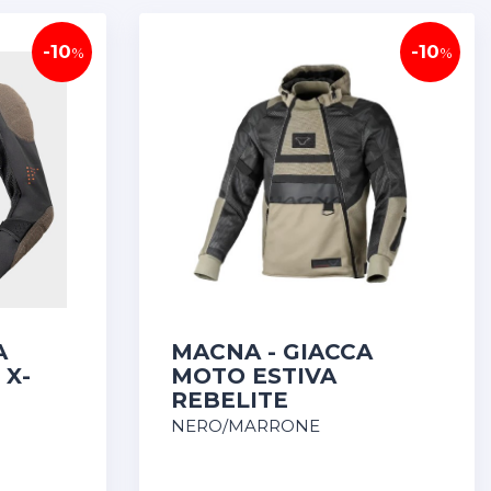
-10
-10
%
%
A
MACNA - GIACCA
 X-
MOTO ESTIVA
REBELITE
NERO/MARRONE