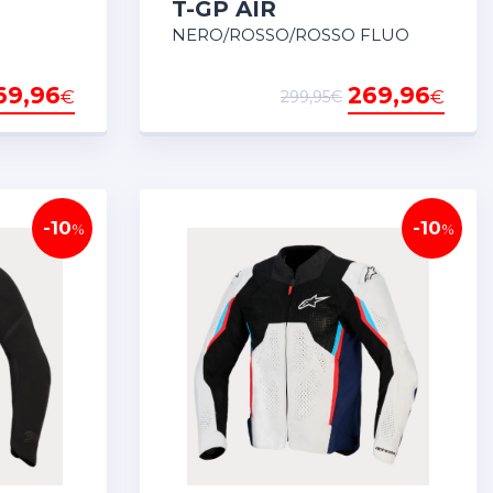
T-GP AIR
NERO/ROSSO/ROSSO FLUO
69,96
269,96
€
€
299,95€
-10
-10
%
%