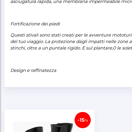
asciugatura rapida, una membrana impermeabile microporo
Fortificazione dei piedi
Questi stivali sono stati creati per le avventure mototuris
del tuo viaggio. La protezione dagli impatti nelle zone a
stinchi, oltre a un puntale rigido. E sul plantare,0 le s
Design e raffinatezza
Si potrebbe pensare che stivali così protettivi possano 
fiore che prende la forma del piede, unita a un mix di m
perfezionamenti ispirano fiducia, anche in condizioni e
gomma che elimina praticamente lo scivolamento dei pi
-15
%