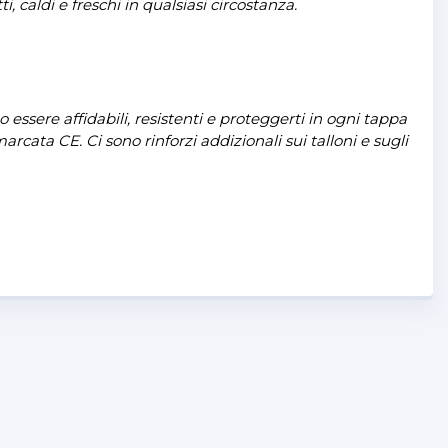
caldi e freschi in qualsiasi circostanza.
no essere affidabili, resistenti e proteggerti in ogni tappa
rcata CE. Ci sono rinforzi addizionali sui talloni e sugli
gli scarponi Arena GTX Ladies, con la loro pelle pieno
tà di movimento e aumentare il flusso d’aria. Altri
ce la massima aderenza sulle pedane, o il cuscinetto in