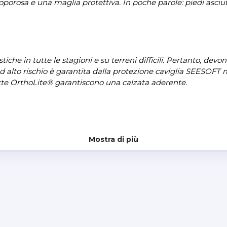
sa e una maglia protettiva. In poche parole: piedi asciutti, 
tiche in tutte le stagioni e su terreni difficili. Pertanto, devo
d alto rischio è garantita dalla protezione caviglia SEESOFT ma
olette OrthoLite® garantiscono una calzata aderente.
Mostra di più
compromettere il controllo della moto. Ma ciò non accade con 
ateriale morbido ed elastico e PWR|Mesh per favorire la liber
streme. Come la nostra esclusiva suola in gomma che garantis
edi su pedane e pedali.