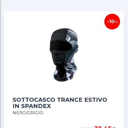
È disponibile in diversi colori, così potrai dire addio
ai passamontagna noiosi.
-10
%
SOTTOCASCO TRANCE ESTIVO
IN SPANDEX
NERO/GRIGIO