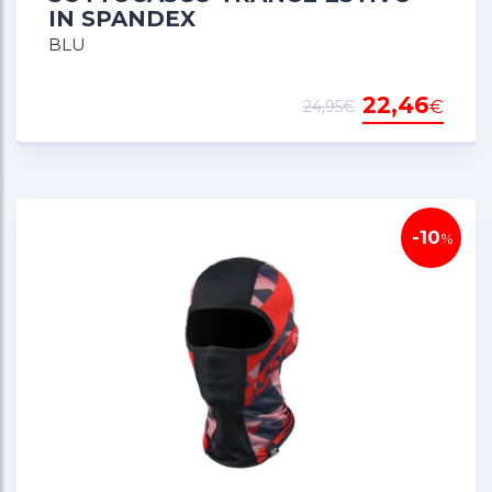
IN SPANDEX
BLU
22,46
€
24,95€
-10
%