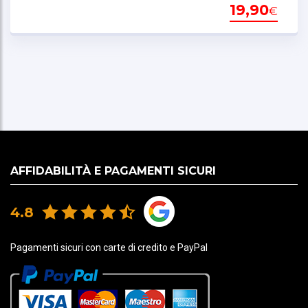
19,90
stesso una piacevole sensazione di leggerezza,
€
ideale anche per un utilizzo prolungato.
Asciugatura rapida -
Vantaggio fondamentale
per chi affronta attività intense o utilizza il capo in
condizioni variabili. La rapida asciugatura rende il
sottocasco sempre pronto all’uso, pratico da
lavare e ideale per chi cerca un capo tecnico
affidabile, leggero e confortevole. Questa
proprietà non solo migliora la sensazione di
benessere durante l’attività, ma riduce il rischio di
AFFIDABILITÀ E PAGAMENTI SICURI
raffreddamento nei momenti di pausa o in
presenza di vento. La percezione della velocità di
asciugatura può variare in base alla persona,
4.8
all’intensità dello sforzo e alle condizioni
ambientali.
Pagamenti sicuri con carte di credito e PayPal
Traspirante -
I tessuti tecnici traspiranti
favoriscono una rapida dispersione dell'umidità e
del calore corporeo, mantenendo la pelle più
asciutta possibile. Questa capacità di gestione del