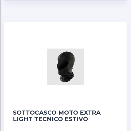
asciugatura rapida
traspirante
livello termico ultra leggero (+20°/+40°)
taglia unica adulto
Cuciture piatte -
Riducono al minimo gli spessori
e i punti di pressione o sfregamento durante l'uso
prolungato del sottocasco. La sensazione è
quella di un capo che si adatta alla forma della
testa senza lasciare evidenti segni sulla
pelle. Inoltre, la struttura sottile e le cuciture
piatte riducono al minimo l’ingombro tra la testa
e il casco, assicurando una calzata fluida e
naturale.
Sottile e Leggero -
La struttura di questo
SOTTOCASCO MOTO EXTRA
sottocasco favorisce un’ottima vestibilità sotto il
LIGHT TECNICO ESTIVO
casco senza creare ingombri. Il tessuto compatto
unisce comfort e protezione, offrendo al tempo