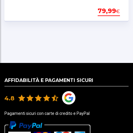
79,99
1 x testina di ricarica wireless impermeabile USB
€
Quad Lock®
1 vite a testa svasata esagonale M5x35
1 vite a testa svasata esagonale M5x40
1 chiave esagonale da 3 mm
5 fascette in nylon da 200 mm
1 cavo di alimentazione USB-A da 1,1 m
AFFIDABILITÀ E PAGAMENTI SICURI
4.8
Pagamenti sicuri con carte di credito e PayPal