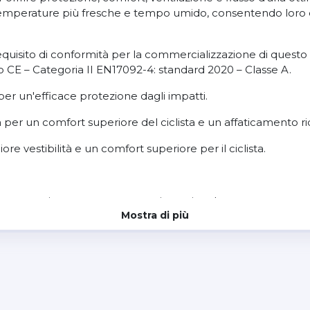
 temperature più fresche e tempo umido, consentendo loro d
equisito di conformità per la commercializzazione di questo
CE – Categoria II EN17092-4: standard 2020 – Classe A.
 per un'efficace protezione dagli impatti.
a per un comfort superiore del ciclista e un affaticamento ri
iore vestibilità e un comfort superiore per il ciclista.
le come aggiornamento accessorio opzionale.
Mostra di più