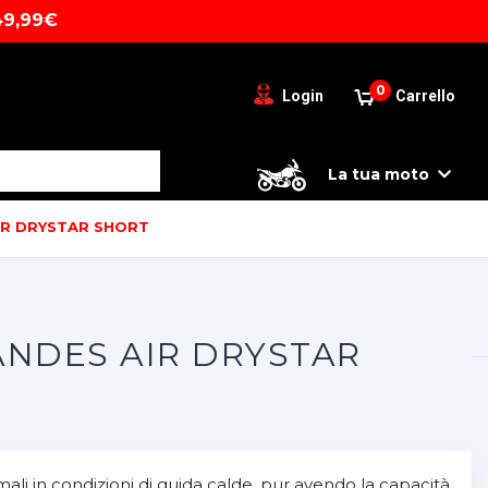
49,99€
0
Login
Carrello
La tua moto
IR DRYSTAR SHORT
ANDES AIR DRYSTAR
imali in condizioni di guida calde, pur avendo la capacità