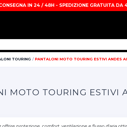
CONSEGNA IN 24 / 48H - SPEDIZIONE GRATUITA DA 
ALONI TOURING
PANTALONI MOTO TOURING ESTIVI ANDES A
NI MOTO TOURING ESTIVI 
offrire protezione, comfort, ventilazione e flusso d'aria ott