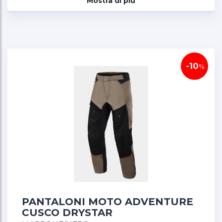
Mostra di più
impermeabile e antivento adattabile per
versatilità 2 stagioni
Ventilazione regolabile sulle cosce: pannelli con
cerniera per massimo flusso d'aria nei climi caldi
Armatura Nucleon Flex Pro CE Livello 2:
-10
protezione dagli impatti superiore su ginocchia e
%
fianchi, oltre gli standard CE
Pannelli in softshell elasticizzato: mobilità
articolata su ginocchia e cavallo per movimenti
senza restrizioni
Costruzione ripstop 600D: tessuto in poliestere
leggero e resistente agli strappi per durabilità e
comfort
Certificazione CE-AA: conforme agli standard di
sicurezza europei per adventure touring
PANTALONI MOTO ADVENTURE
CUSCO DRYSTAR
PROTEZIONE