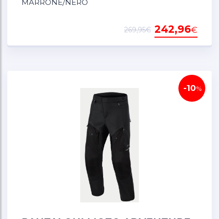
MARRONE/NERO
Certificazione CE AA per protezione su strada
conforme agli standard europei
242,96
€
269,95€
Protezioni Nucleon Flex Pro CE Livello 2 su
ginocchia e fianchi che superano i requisiti
standard CE per protezione dagli impatti
superiore
Armature posizionate nelle zone critiche di
-10
%
impatto per copertura completa in posizione di
guida
Rinforzo in tessuto Dobby sulla parte interna
delle gambe per resistenza all'abrasione nelle
aree ad alto contatto
COSTRUZIONE
Telaio in poliestere Ripstop e 600D per resistenza
agli strappi e leggerezza