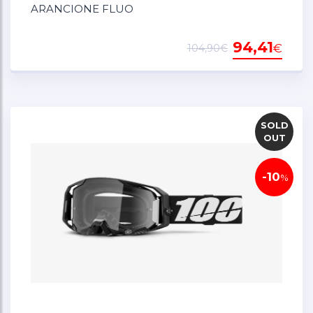
ARANCIONE FLUO
94,41
€
104,90€
SOLD
OUT
-10
%