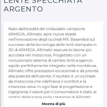
LENTE SPECCHIATA
ARGENTO
Nato dall'eredità del collaudato campione
ARMEGA, ARmatic apre nuove strade
nell'innovazione degli occhiali MX. Basandosi sul
successo della tecnologia delle lenti stampate in
3D di ARMEGA, ARmatic assicura la visione più
accurata nel motocross. Progettato con un
rivoluzionario sistema di cambio lenti a sgancio
rapido perfettamente integrato nella montatura,
ARmatic offre prestazioni eccezionali e dà priorità
alla praticità dell'utente. Il risultato è un occhiale
da motocross che ridefinisce il comfort e la
chiarezza visiva. In ogni fase di progettazione e
ingegneria, il valore per il consumatore è stato al
centro della scena nella creazione di ARmatic.
L'impegno per il valore senza compromettere le
Mostra di più