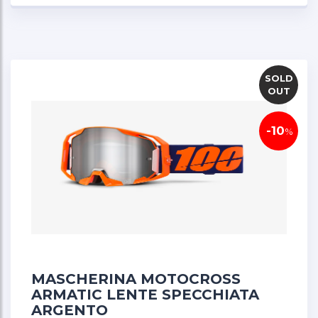
prestazioni ha portato a un occhiale MX ad alte
prestazioni che si distingue a un prezzo
accessibile. Preparati a vivere il motocross sotto
una nuova luce con ARmatic, la combinazione
perfetta di precisione, comfort e convenienza.
SOLD
OUT
-10
%
MASCHERINA MOTOCROSS
ARMATIC LENTE SPECCHIATA
ARGENTO