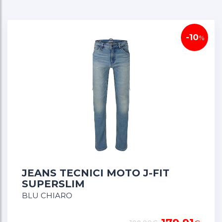
rimovibili e regolabili in altezza, mentre le
protezioni delle anche Warrior Lite di Livello 2
sono disponibili come optional.
-10
%
JEANS TECNICI MOTO J-FIT
SUPERSLIM
BLU CHIARO