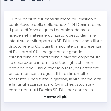
J-Fit Superslim è il jeans da moto più elastico e
confortevole della collezione SPIDI Denim Jeans.
Il punto di forza di questi pantaloni da moto
risiede nel materiale utilizzato: questo denim è
infatti stato sviluppato da SPIDI intrecciando fibre
di cotone e di Cordura®, arricchite dalla presenza
di Elastam al 6%, che garantisce grande
estendibilità ed adattabilità a diverse corporature.
La costruzione interna è di tipo light, che non
prevede cioè l'uso di fodera o rete, per ottenere
un comfort senza eguali. Il fit è slim, molto
aderente lungo tutta la gamba, la vita medio-alta
e la lunghezza standard (34 inches), studiata -
come per tutti i Denim SPIDI – per coprire la
caviglia in posizione da moto. E' certificato in
Mostra di più
classe A secondo EN 17092-4:2020 ed include i
protettori ginocchia della serie Warrior Lite Short,