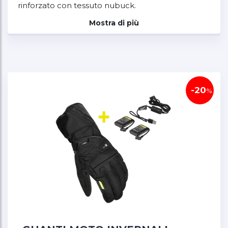
rinforzato con tessuto nubuck.
Mostra di più
La Dual Power Technology™ consente di
scegliere tra un'alimentazione a 7,4 o 12 Volt.
L'alimentazione può essere fornita da una
batteria nel polsino o nella giacca, oppure da un
collegamento diretto alla batteria della moto.
Questi guanti sono dotati di un piccolo Easy
-20
%
Connect Plug.
Sono disponibili 4 livelli di riscaldamento, ciascuno
dei quali è indicato dal colore dell'indicatore del
livello della batteria. L'indicatore sulla schiena
della mano indica anche la potenza residua e
consente di cambiare il livello premendolo.
La fibbia del cinturino da polso è posizionata con
un angolo di 30 gradi ottimizzato dal punto di
vista ergonomico, consentendo una libertà di
movimento ottimale al polso. L'indice consente di
utilizzare i touch screen e di pulire la visiera con