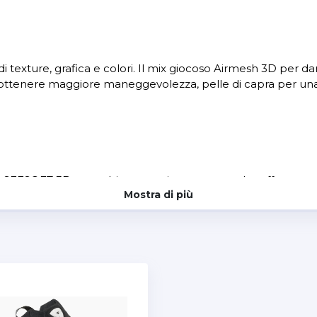
i di texture, grafica e colori. Il mix giocoso Airmesh 3D per d
ottenere maggiore maneggevolezza, pelle di capra per una ma
 SEESOFT 3D, un polsino corto in neoprene che offre maggi
Mostra di più
ilmente e la chiusura a strappo per avere aderenza ideale. S
ci aggiungono quella dimensione in più per completare il tuo 