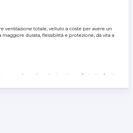
are ventilazione totale, velluto a coste per avere un
ggiore durata, flessibilità e protezione, dà vita a
ore comfort sulla pelle, la schiuma OrthoLite® sul
ia che si opti per un colore vivace o per un tono su
stile di guida da strada.