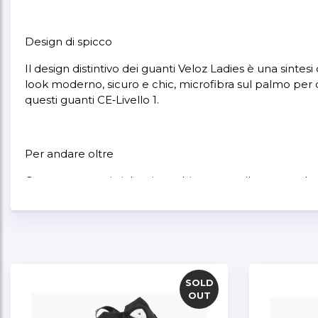
Design di spicco
Il design distintivo dei guanti Veloz Ladies è una sintes
look moderno, sicuro e chic, microfibra sul palmo per 
questi guanti CE‑Livello 1.
Per andare oltre
Queste caratteristiche si combinano con il paranocche
palmo, una linguetta per poterli infilare e togliere fac
tono nero‑su‑nero, i marchi discreti e le grafiche auda
SOLD
OUT