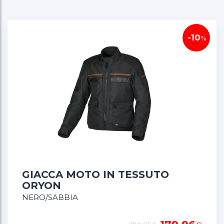
Sul retro della giacca abbiamo montato un
appendiabiti e una cintura a occhiello.
-10
%
The Oryon è dotato del nostro Easy Cuff Lite TM;
una soluzione che utilizza una cerniera - invece di
passanti e cinghie - per mantenere tutto al suo
posto. Collega la membrana o il rivestimento
staccabile al guscio esterno e impedisce così che
strati e mani sciolti e fluttuanti si blocchino.
Le nostre protezioni RISCTM livello 1 sono
presenti sulle spalle e sui gomiti. Una protezione
GIACCA MOTO IN TESSUTO
dorsale RISCTM è disponibile separatamente e
ORYON
può essere facilmente collocata nel vano
NERO/SABBIA
designato. Assicurati di controllare la tabella delle
dimensioni prima di acquistarne uno.