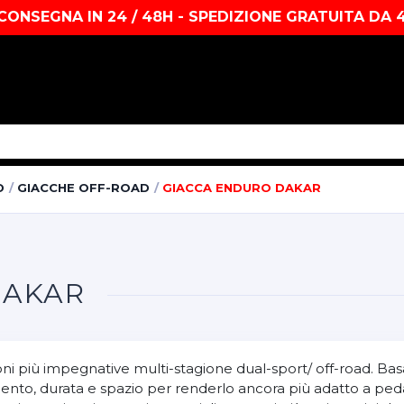
CONSEGNA IN 24 / 48H - SPEDIZIONE GRATUITA DA 
D
GIACCHE OFF-ROAD
GIACCA ENDURO DAKAR
DAKAR
i più impegnative multi-stagione dual-sport/ off-road. Basat
to, durata e spazio per renderlo ancora più adatto a pedal