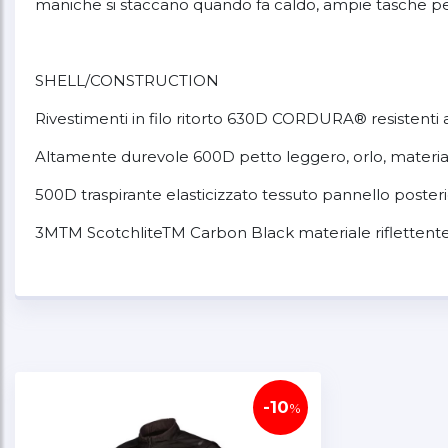
maniche si staccano quando fa caldo, ampie tasche per rip
SHELL/CONSTRUCTION
Rivestimenti in filo ritorto 630D CORDURA® resistenti a
Altamente durevole 600D petto leggero, orlo, materia
500D traspirante elasticizzato tessuto pannello poster
3MTM ScotchliteTM Carbon Black materiale riflettent
Zip-off maniche memorizzare nella tasca posteriore
Progettato per il kit con KLIM serie Dakar fuoristrada
SISTEMA DI ARMATURA
-10
%
Include indietro, spalla e gomito pad tasche