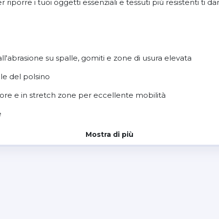
orre i tuoi oggetti essenziali e tessuti più resistenti ti dan
ll'abrasione su spalle, gomiti e zone di usura elevata
le del polsino
iore e in stretch zone per eccellente mobilità
e
Mostra di più