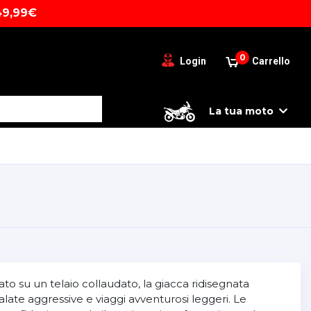
49,99€
0
Login
Carrello
La tua moto
o su un telaio collaudato, la giacca ridisegnata
ate aggressive e viaggi avventurosi leggeri. Le