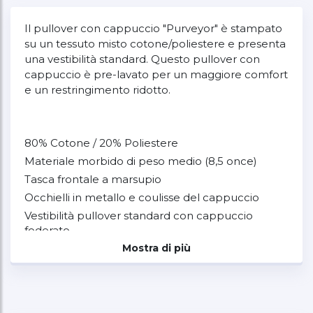
Il pullover con cappuccio "Purveyor" è stampato
su un tessuto misto cotone/poliestere e presenta
una vestibilità standard. Questo pullover con
cappuccio è pre-lavato per un maggiore comfort
e un restringimento ridotto.
80% Cotone / 20% Poliestere
Materiale morbido di peso medio (8,5 once)
Tasca frontale a marsupio
Occhielli in metallo e coulisse del cappuccio
Vestibilità pullover standard con cappuccio
foderato
Plastisol Ink Grafica Serigrafata
Mostra di più
Polsini delle maniche a costine e orlo in vita
Etichetta a clip sull'orlo anteriore sinistro della
cintura