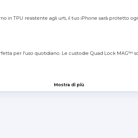
o in TPU resistente agli urti, il tuo iPhone sarà protetto ogn
perfetta per l'uso quotidiano. Le custodie Quad Lock MAG™ son
Mostra di più
ti i supporti Quad Lock MAG™ e Quad Lock® Ruota e Fissa.
gneti faranno il resto. Entrambe le custodie Quad Lock® sono 
rti può variare a seconda del dispositivo e del modello di rica
el telefono.