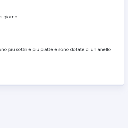
i giorno.
o più sottili e più piatte e sono dotate di un anello
 Quad Lock MAG™ rende il fissaggio del telefono
compatibili con la ricarica wireless¹.
rica. I requisiti di alimentazione per la ricarica rapida