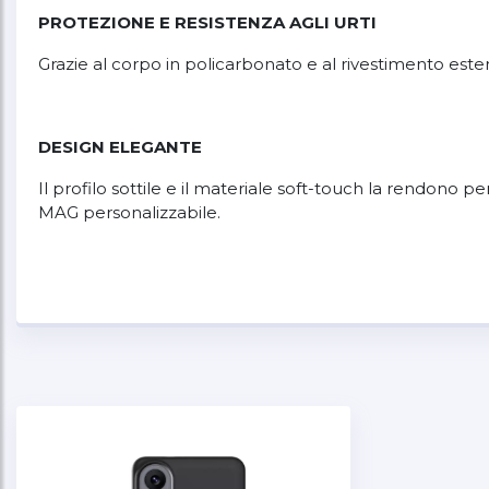
PROTEZIONE E RESISTENZA AGLI URTI
Grazie al corpo in policarbonato e al rivestimento estern
DESIGN ELEGANTE
Il profilo sottile e il materiale soft-touch la rendono 
MAG personalizzabile.
QUAD LOCK MAG™
Le custodie Quad Lock MAG™ sono compatibili con tut
ancora più veloce: basta posizionare il telefono e i ma
¹La compatibilità con caricabatterie wireless di terze pa
possono variare a seconda della marca e del modello d