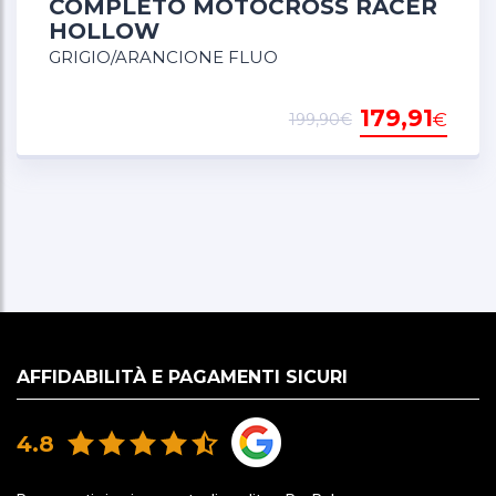
COMPLETO MOTOCROSS RACER
HOLLOW
Il Racer Hollow Pants sono costruiti da una
GRIGIO/ARANCIONE FLUO
miscela avanzata di stretch ripstop inserti in
tessuto sulla parte posteriore del collo, nella zona
179,91
€
del cavallo e sopra le ginocchia dalla linea
199,90€
Supertech per maggiore elasticità, e nuovo 2025
rinforzato 600D poliestere per una maggiore
durata sul sedile e ginocchia.
AFFIDABILITÀ E PAGAMENTI SICURI
4.8