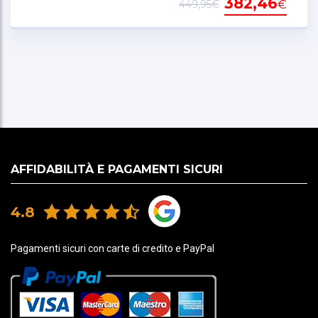
382,46
€
449,95€
Chiusura con doppio anello a D
Alpinestars PLASMA Impact System per una
maggiore sicurezza in caso di impatto
Progettato per la massima protezione senza
compromettere il comfort e la vestibilità
AFFIDABILITÀ E PAGAMENTI SICURI
4.8
Pagamenti sicuri con carte di credito e PayPal