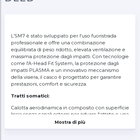
L'SM7 è stato sviluppato per l'uso fuoristrada
professionale e offre una combinazione
equilibrata di peso ridotto, elevata ventilazione e
massima protezione dagli impatti. Con tecnologie
come l'A-Head Fit System, la protezione dagli
impatti PLASMA e un innovativo meccanismo
della visiera, il casco è progettato per garantire
prestazioni, comfort e sicurezza.
Tratti somatici:
Calotta aerodinamica in composito con superficie
liscia senza canali esterni per ridurre l'attrito e una
dissipazione mirata dell'energia in caso di impatto
Mostra di più
Curvatura ottimizzata della calotta del casco per
deviare le forze d'impatto e proteggere il collo e