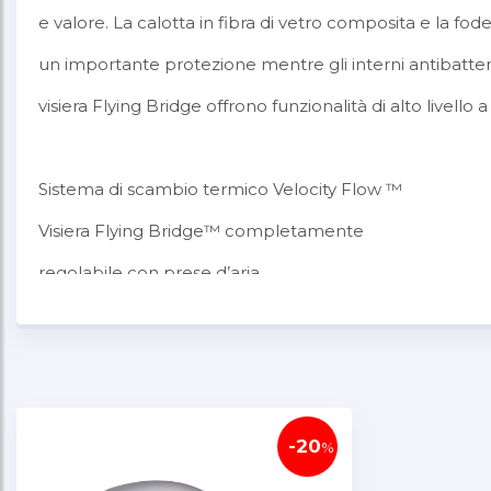
e valore. La calotta in fibra di vetro composita e la fod
un importante protezione mentre gli interni antibatte
visiera Flying Bridge offrono funzionalità di alto livell
Sistema di scambio termico Velocity Flow ™
Visiera Flying Bridge™ completamente
regolabile con prese d’aria
EPP NMR™ protezione clavicole
Guanciali magnetici con sistema Magnefusion™ di
rimozione in caso di emergenza (MERS)
Interni antibatterici rimovibili/lavabili
-20
%
Ampia apertura casco per occhiali