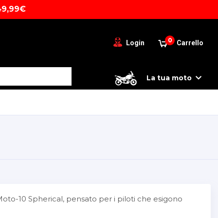
49,99€
0
Login
Carrello
La tua moto
oto-10 Spherical, pensato per i piloti che esigono