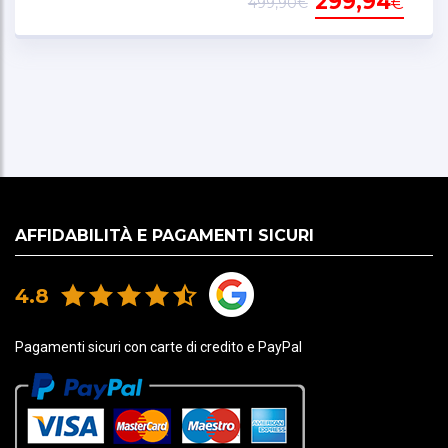
299,94
€
499,90€
- Guanciali a sgancio rapido per una ripresa sicura
in casi di emergenza
- ECE 22.06
AFFIDABILITÀ E PAGAMENTI SICURI
4.8
Pagamenti sicuri con carte di credito e PayPal