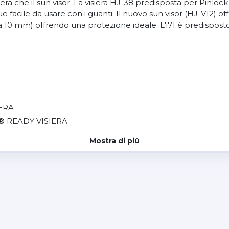
isiera che il sun visor. La visiera HJ-38 predisposta per Pinl
acile da usare con i guanti. Il nuovo sun visor (HJ-V12) of
o a 10 mm) offrendo una protezione ideale. L'i71 è predispos
ERA
®
READY VISIERA
Mostra di più
RE