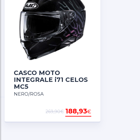
CUFFIA INTERNA
SISTEMA DI BLOCCAGGIO
FIBBIA MICRO
CASCO MOTO
INTEGRALE i71 CELOS
MC5
NERO/ROSA
188,93
€
269,90€