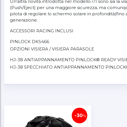
Un'altra novità introdotta nel modello i71 sono sia la v
(Push/Eject) per una maggiore sicurezza, ma comunque f
pilota di regolare lo schermo solare in profondità(fin
generazione.
ACCESSORI RACING INCLUSI
PINLOCK DKS466
OPZIONI VISIERA / VISIERA PARASOLE
HJ-38 ANTIAPPANNAMENTO PINLOCK
®
READY VISI
HJ-38 SPECCHIATO ANTIAPPANNAMENTO PINLOCK
SCHERMO PARASOLE HJ-V12
RICAMBI
VENTILAZIONE SUPERIORE / INFERIORE / POSTERIO
MECCANISMO VISIERA
PARANASO
SOTTOGOLA
-30
%
GUANCIALI