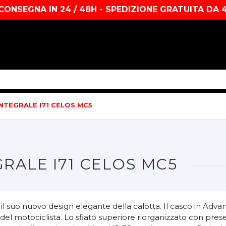
CONSEGNA IN 24 / 48H - SPEDIZIONE GRATUITA DA 
NTEGRALE I71 CELOS MC5
RALE I71 CELOS MC5
 il suo nuovo design elegante della calotta. Il casco in Adva
rt del motociclista. Lo sfiato superiore riorganizzato con pr