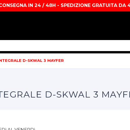
CONSEGNA IN 24 / 48H - SPEDIZIONE GRATUITA DA 
NTEGRALE D-SKWAL 3 MAYFER
TEGRALE D-SKWAL 3 MAYF
Dì AL VENERDì