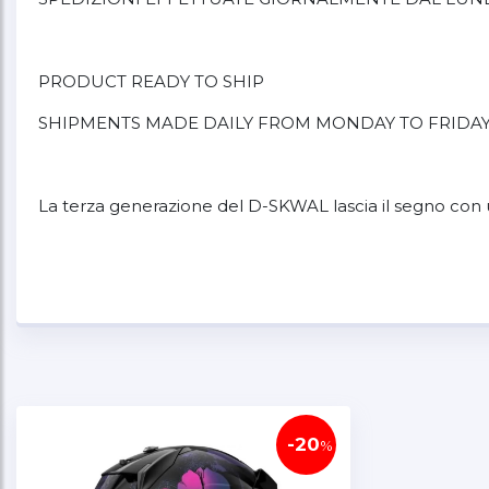
PRODUCT READY TO SHIP
SHIPMENTS MADE DAILY FROM MONDAY TO FRIDA
La terza generazione del D-SKWAL lascia il segno con u
Il D-SKWAL 3 è un casco integrale che combina caratter
soddisfacendo con successo lo standard UNECE 22-06
Tutti gli elementi del casco D-SKWAL 3 di SHARK sono sp
IMPACT LEXAN™ è abbinata a rivestimenti in EPS multi-d
resistenza, dotato di Pinlock® 70, è dotato di un siste
-20
%