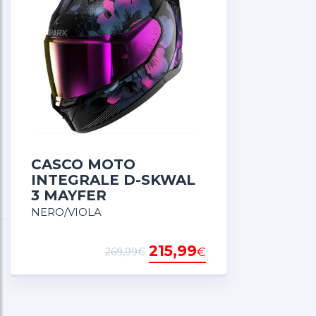
Le caratteristiche e le dotazioni di comfort includono 
antigraffio e antiappannamento. Il D-SKWAL 3 è inoltr
VENDUTO CON VISIERA TRASPARENTE
VISIERA SPECCHIATA/SCURA NON INCLUSA
CASCO MOTO
INTEGRALE D-SKWAL
3 MAYFER
NERO/VIOLA
215,99
€
269,99€