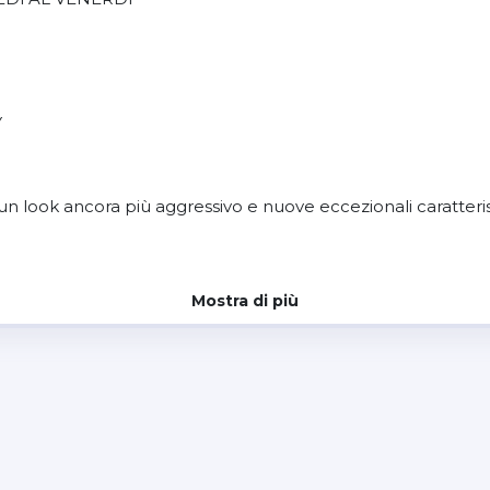
Y
n look ancora più aggressivo e nuove eccezionali caratteri
istiche tecniche e comfort grazie a un processo di progetta
Mostra di più
.
ecificamente combinati per ottimizzarne l'utilizzo: la stru
ensità per rafforzare la resistenza complessiva del casco, m
ma di sgancio rapido ma anche di leve di regolazione della 