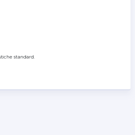
stiche standard.
zione e sviluppo incentrato sulle prestazioni,
ttura della calotta iniettata in policarbonato HIGH-
entre lo schermo antigraffio di classe ottica 1 ad alta
tensione Pinlock®.