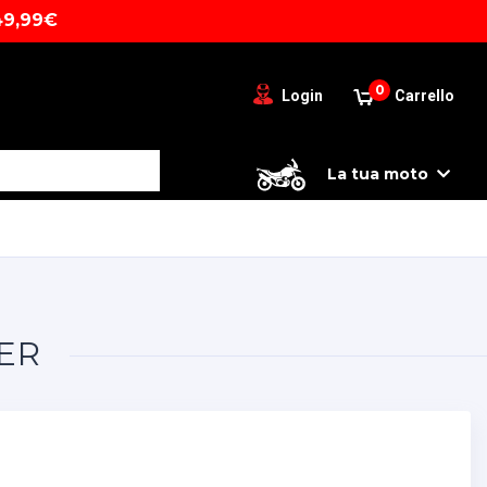
49,99€
0
Login
Carrello
La tua moto
ER