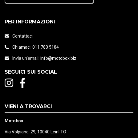
Pinlock 120XLT Max Vision
PER INFORMAZIONI
Visiera solare con sistema di facile rimozione
Contattaci
Guarnizione visiera a doppia iniezione
Chiamaci:
011 780 5184
Visiera a visione massima (Max Vision)
Invia un'email:
info@motobox.biz
Resistente ai graffi
SEGUICI SUI SOCIAL
Resistente ai raggi UV
Sistema di sgancio rapido della visiera
VIENI A TROVARCI
Motobox
Via Volpiano, 29, 10040 Leinì TO