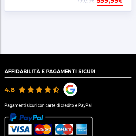
559,99
€
799,99€
Il DNA del racing, pensato per il comfort dei piloti
su strada
Ispirato direttamente al casco AERON GP,
AERON è stato progettato per i piloti esigenti che
sono alla ricerca di prestazioni di alto livello su
strada, senza compromettere il comfort.
AFFIDABILITÀ E PAGAMENTI SICURI
Integra tutta la tecnologia e l’aerodinamica di un
4.8
casco da racing, ed è ottimizzato per un uso
prolungato e intensivo.
Pagamenti sicuri con carte di credito e PayPal
Il suo design ergonomico si adatta perfettamente
alla morfologia del pilota, garantendo una tenuta
precisa e un adattamento naturale, anche dopo
diverse ore di viaggio.