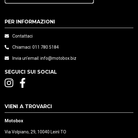
Gli interni sono completamente removibili, con
guanciale e calottina interna personalizzabbili.
PER INFORMAZIONI
Contattaci
Il deflettore paranaso facilita l’utilizzo degli
occhiali ed I guanciali FCS assicurano una calzata
Chiamaci:
011 780 5184
perfetta sia su strada che fuoristrada.
Invia un'email:
info@motobox.biz
SEGUICI SUI SOCIAL
VIENI A TROVARCI
Motobox
Via Volpiano, 29, 10040 Leinì TO