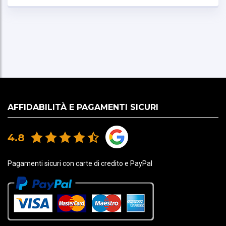
(100.000 mm H2O)
• Rinforzi: PVC Hypalon nero da 1 mm
• Impermeabilità: Strati interni ed esterni 100.000
mm H2O
AFFIDABILITÀ E PAGAMENTI SICURI
4.8
CERTIFICATO
Pagamenti sicuri con carte di credito e PayPal
• Conforme al regolamento REACH (CE
n.1907/2006)
• Conforme alla normativa PFAS