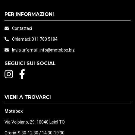
PER INFORMAZIONI
CARATTERISTICHE
Contattaci
• Componenti di fissaggio Duraflex®
Chiamaci:
011 780 5184
Invia un'email:
info@motobox.biz
• Tessuto resistente ai raggi UV (fino a 1.500 ore)
SEGUICI SUI SOCIAL
• Struttura impermeabile con corpo termosaldato
ad alta frequenza
VIENI A TROVARCI
• Chiusura arrotolata con fibbie laterali a sgancio
Motobox
rapido
Via Volpiano, 29, 10040 Leinì TO
Orario: 9:30-12:30 / 14:30-19:30
• Anelli rinforzati su entrambi i lati per fissaggi