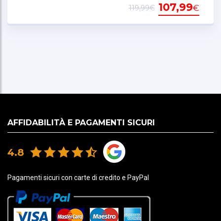
SERVIZIO CHIAVI: disponibile duplicato chiavi per
107,99
€
119,99€
questo oggetto, fornire foto antifurto + foto targa
(set di chiavi)
AFFIDABILITÀ E PAGAMENTI SICURI
4.8
Pagamenti sicuri con carte di credito e PayPal