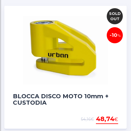
SOLD
OUT
-10
%
BLOCCA DISCO MOTO 10mm +
CUSTODIA
48,74
€
54,16€