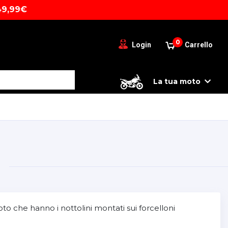
49,99€
0
Login
Carrello
La tua moto
oto che hanno i nottolini montati sui forcelloni