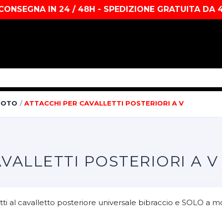
CONSEGNA IN 24 / 48H - SPEDIZIONE GRATUITA DA 
MOTO
ATTACCHI PER CAVALLETTI POSTERIORI A V
VALLETTI POSTERIORI A V
datti al cavalletto posteriore universale bibraccio e SOLO a m